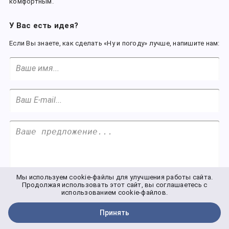
комфортным.
У Вас есть идея?
Ес­ли Вы зна­е­те, как сде­лать «Ну и по­го­ду» луч­ше, на­пи­ши­те нам:
Мы используем cookie-файлы для улучшения работы сайта.
Продолжая использовать этот сайт, вы соглашаетесь с
От­пра­вить
использованием cookie-файлов.
Принять