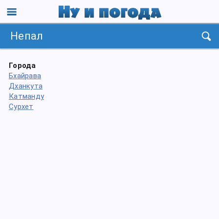
Непал
Города
Бхайрава
Дханкута
Катманду
Сурхет