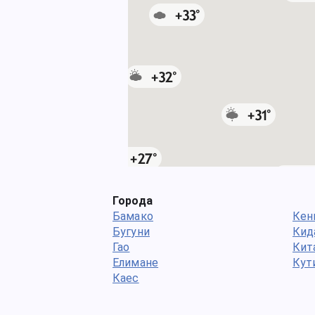
Города
Бамако
Кен
Бугуни
Кид
Гао
Кит
Елимане
Кут
Каес