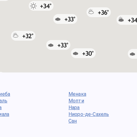
иеба
Менака
аль
Мопти
а
Нара
иала
Ниоро-де-Сахель
Сан