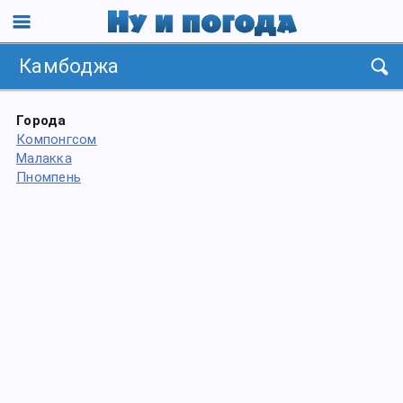
Камбоджа
Города
Компонгсом
Малакка
Пномпень