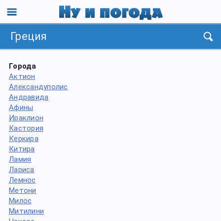
Греция
Города
Актион
Александуполис
Андравида
Афины
Ираклион
Кастория
Керкира
Китира
Ламия
Лариса
Лемнос
Метони
Милос
Митилини